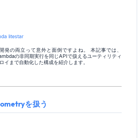
bda
litestar
カル開発の両立って意外と面倒ですよね。 本記事では、
Lambdaの非同期実行を同じAPIで扱えるユーティリティ
Kでデプロイまで自動化した構成を紹介します。
でGeometryを扱う