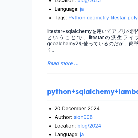
Location:
blog/2025
Language:
ja
Tags:
Python
geometry
litestar
poly
litestar+sqlalchemyを用い
ということで、litestarの派生ライ
geoalchemy2を使っているのだが
く。
Read more ...
python+sqlalchemy+
20 December 2024
Author:
sion908
Location:
blog/2024
Language:
ja