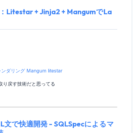
star + Jinja2 + MangumでLa
レンダリング
Mangum
litestar
取り戻す技術だと思ってる
L文で快適開発 - SQLSpecによるマ