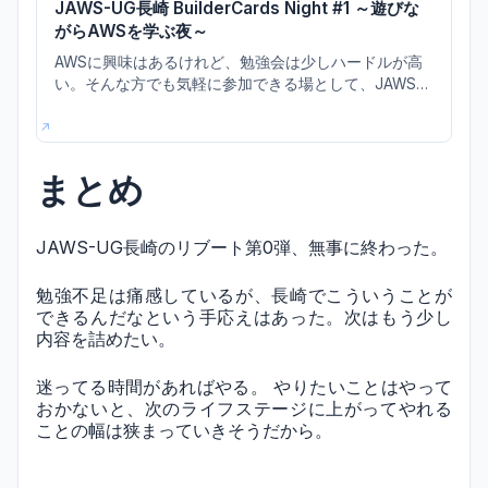
JAWS-UG長崎 BuilderCards Night #1 ～遊びな
がらAWSを学ぶ夜～
AWSに興味はあるけれど、勉強会は少しハードルが高
い。そんな方でも気軽に参加できる場として、JAWS-U
G長崎では毎月第3水曜日に「BuilderCards Night」を開
催します。AWS公式カードゲーム「AWS BuilderCard
s」をプレイしながら、AWSのサービスや構成について
楽しく学び、参加者同士で交流するイベントです。
まとめ
JAWS-UG長崎のリブート第0弾、無事に終わった。
勉強不足は痛感しているが、長崎でこういうことが
できるんだなという手応えはあった。次はもう少し
内容を詰めたい。
迷ってる時間があればやる。 やりたいことはやって
おかないと、次のライフステージに上がってやれる
ことの幅は狭まっていきそうだから。